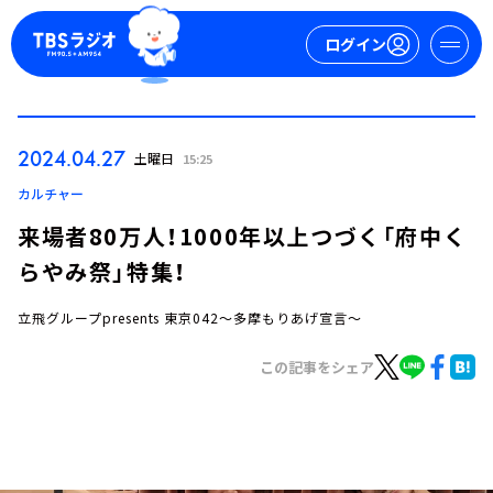
ログイン
マイページ
2024.04.27
土曜日
15:25
新規会員登録
ログイン
カルチャー
来場者80万人！1000年以上つづく「府中く
らやみ祭」特集！
立飛グループpresents 東京042～多摩もりあげ宣言～
この記事をシェア
今日の番組表
週間番組表
トピックス
TBS Podcast