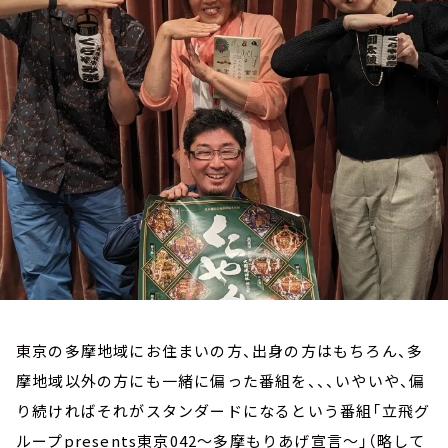
お知らせ
イベント・グッズ
YouTube
会社情報
東京の多摩地域にお住まいの方、出身の方はもちろん、多
摩地域以外の方にも一緒に偏った番組を、、、いやいや、偏
り続ければそれがスタンダードになるという番組「立飛グ
ループpresents東京042～多摩もりあげ宣言～」（略して