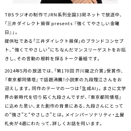
TBSラジオの制作でJRN系列全国33局ネットで放送中、
「三井ダイレクト損保 presents 『強くてやさしい金曜
日』」。
提供社である「三井ダイレクト損保」のブランドコンセプ
ト、“強くてやさしい”にちなんだマンスリーゲストをお招
きし、その言動の根幹を探るトーク番組です。
2024年5月の放送では、「第170回 芥川龍之介賞」受賞作、
『東京都同情塔』で話題沸騰！小説家の九段理江さんをお
迎えします。同作のテーマの一つは「生成AI」。まさに文学
界の新時代を切り拓く九段さんですが、『東京都同情塔』
に込めた思い、また創作の背景にある、九段さんにとって
の“強さ”と“やさしさ”とは。メインパーソナリティ・土屋
礼央が4週にわたって、詳しくお話を伺います。