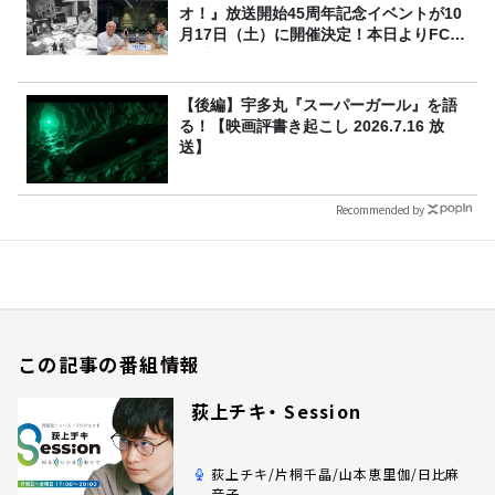
オ！』放送開始45周年記念イベントが10
月17日（土）に開催決定！本日よりFC先
行受付スタート！
【後編】宇多丸『スーパーガール』を語
る！【映画評書き起こし 2026.7.16 放
送】
Recommended by
この記事の番組情報
荻上チキ・ Session
荻上チキ/片桐千晶/山本恵里伽/日比麻
音子