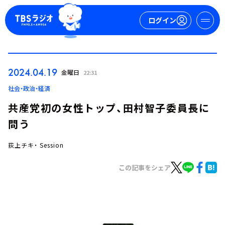
ログイン
マイページ
2024.04.19
金曜日
22:31
新規会員登録
ログイン
社会・政治・経済
共産党初の女性トップ、田村智子委員長に
問う
荻上チキ・ Session
この記事をシェア
今日の番組表
週間番組表
トピックス
TBS Podcast