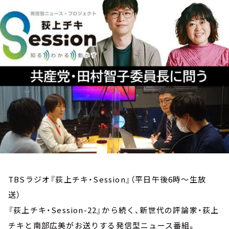
お知らせ
イベント・グッズ
YouTube
会社情報
TBSラジオ『荻上チキ・Session』（平日午後6時～生放
送）
『荻上チキ・Session-22』から続く、新世代の評論家・荻上
チキと南部広美がお送りする発信型ニュース番組。