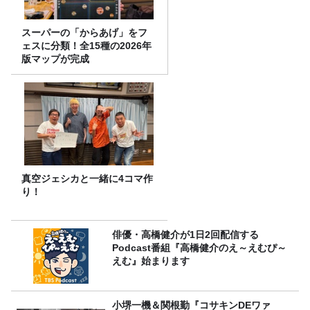
スーパーの「からあげ」をフ
ェスに分類！全15種の2026年
版マップが完成
真空ジェシカと一緒に4コマ作
り！
俳優・高橋健介が1日2回配信する
Podcast番組『高橋健介のえ～えむぴ～
えむ』始まります
小堺一機＆関根勤『コサキンDEワァ