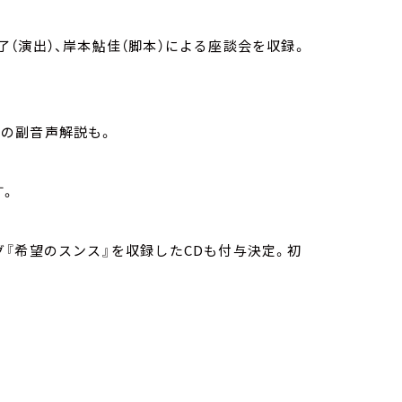
栗了（演出）、岸本鮎佳（脚本）による座談会を収録。
香の副音声解説も。
す。
『希望のスンス』を収録したCDも付与決定。初