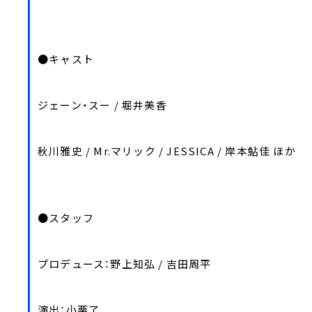
●キャスト
ジェーン・スー / 堀井美香
秋川雅史 / Mr.マリック / JESSICA / 岸本鮎佳 ほか
●スタッフ
プロデュース：野上知弘 / 吉田周平
演出：小栗了