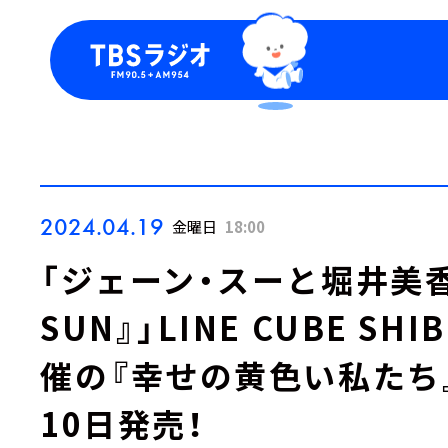
今日の番組表
トピッ
週間番組表
TBS
Podca
お知ら
2024.04.19
金曜日
18:00
「ジェーン・スーと堀井美香の
SUN』」LINE CUBE S
催の『幸せの黄色い私たち』が
10日発売！