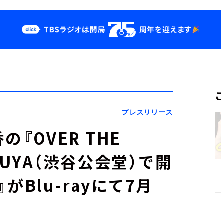
クス
イベント・グッ
ズ
st
YouTube
せ
会社情報
プレスリリース
『OVER THE
HIBUYA（渋谷公会堂）で開
Blu-rayにて7月