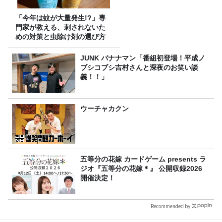
「今年は蚊が大量発生!?」専
門家が教える、刺されないた
めの対策と虫除け剤の選び方
JUNK バナナマン「番組初登場！平成ノ
ブシコブシ吉村さんと深夜のお笑い談
義！！」
ウーチャカクン
五等分の花嫁 カードゲーム presents ラ
ジオ『五等分の花嫁＊』 公開収録2026
開催決定！
Recommended by