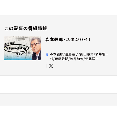
この記事の番組情報
森本毅郎・スタンバイ！
森本毅郎/遠藤泰子/山田惠資/酒井綱一
郎/伊藤芳明/渋谷和宏/伊藤洋一