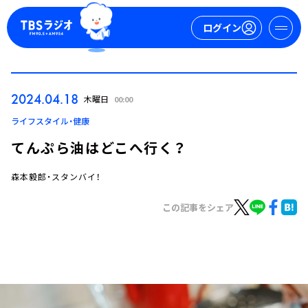
ログイン
マイページ
2024.04.18
木曜日
00:00
新規会員登録
ログイン
ライフスタイル・健康
てんぷら油はどこへ行く？
森本毅郎・スタンバイ！
この記事をシェア
今日の番組表
週間番組表
トピックス
TBS Podcast