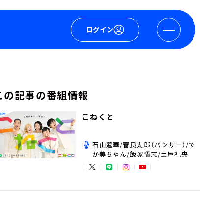
ログイン
この記事の番組情報
こねくと
石山蓮華/菅良太郎（パンサー）/で
か美ちゃん/飯塚悟志/土屋礼央