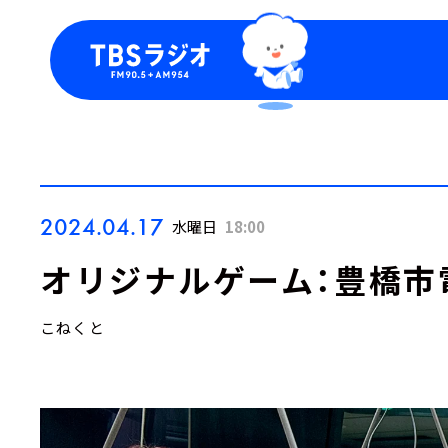
今日の番組表
トピッ
週間番組表
TBS
Podca
お知ら
2024.04.17
水曜日
18:00
オリジナルゲーム：豊橋市
こねくと