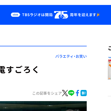
クス
イベント・グッ
ズ
st
YouTube
せ
会社情報
バラエティ・お笑い
電すごろく
この記事をシェア