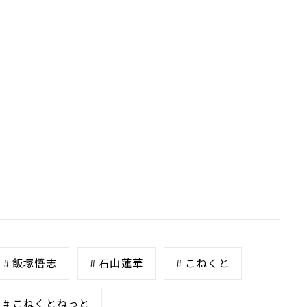
# 飯塚悟志
# 石山蓮華
# こねくと
# こねくとねっと