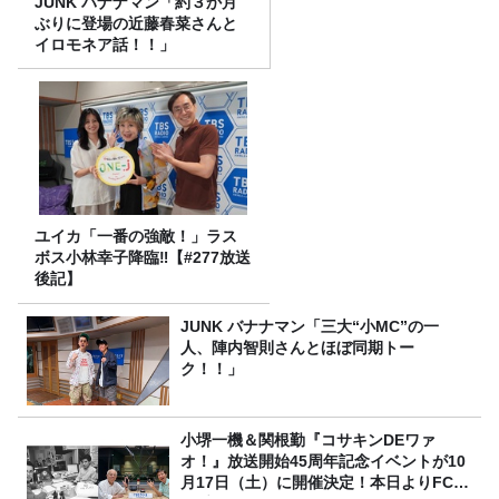
JUNK バナナマン「約３か月
ぶりに登場の近藤春菜さんと
イロモネア話！！」
ユイカ「一番の強敵！」ラス
ボス小林幸子降臨‼【#277放送
後記】
JUNK バナナマン「三大“小MC”の一
人、陣内智則さんとほぼ同期トー
ク！！」
小堺一機＆関根勤『コサキンDEワァ
オ！』放送開始45周年記念イベントが10
月17日（土）に開催決定！本日よりFC先