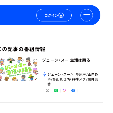
ログイン
この記事の番組情報
ジェーン・スー 生活は踊る
ジェーン・スー/小笠原亘/山内あ
ゆ/杉山真也/宇賀神メグ/堀井美
香