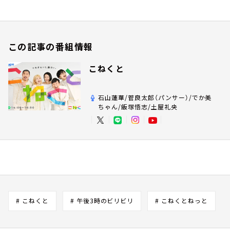
この記事の番組情報
こねくと
石山蓮華/菅良太郎（パンサー）/でか美
ちゃん/飯塚悟志/土屋礼央
# こねくと
# 午後3時のビリビリ
# こねくとねっと