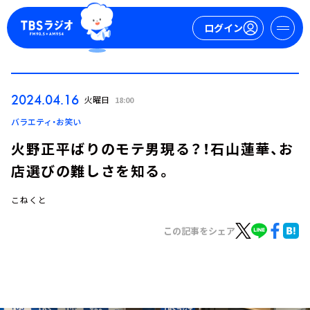
ログイン
マイページ
2024.04.16
火曜日
18:00
新規会員登録
ログイン
バラエティ・お笑い
火野正平ばりのモテ男現る？！石山蓮華、お
店選びの難しさを知る。
こねくと
この記事をシェア
今日の番組表
週間番組表
トピックス
TBS Podcast