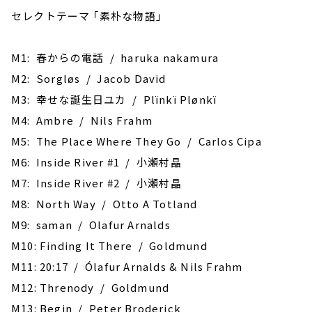
セレクトテーマ ｢素朴な物語｣
M1: 春からの電話 / haruka nakamura
M2: Sorgløs / Jacob David
M3: 幸せな誕生日ユカ / Plïnkï Plønkï
M4: Ambre / Nils Frahm
M5: The Place Where They Go / Carlos Cipa
M6: Inside River #1 / 小瀬村晶
M7: Inside River #2 / 小瀬村晶
M8: North Way / Otto A Totland
M9: saman / Olafur Arnalds
M10: Finding It There / Goldmund
M11: 20:17 / Ólafur Arnalds & Nils Frahm
M12: Threnody / Goldmund
M13: Begin / Peter Broderick