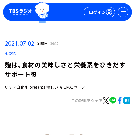
ログイン
マイページ
2021.07.02
金曜日
14:42
新規会員登録
ログイン
その他
麹は、食材の美味しさと栄養素をひきだす
サポート役
いすゞ自動車 presents 檀れい 今日の1ページ
この記事をシェア
今日の番組表
週間番組表
トピックス
TBS Podcast