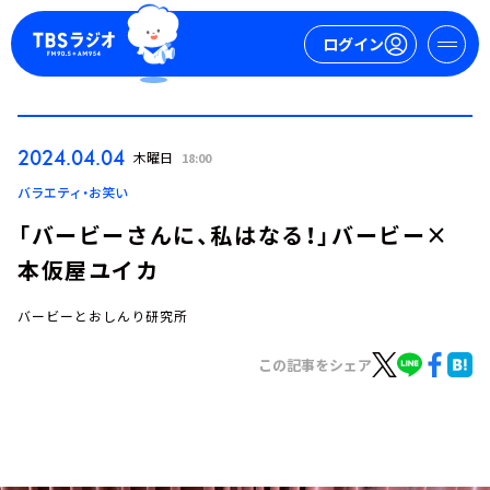
ログイン
マイページ
2024.04.04
木曜日
18:00
新規会員登録
ログイン
バラエティ・お笑い
「バービーさんに、私はなる！」バービー×
本仮屋ユイカ
バービーとおしんり研究所
この記事をシェア
今日の番組表
週間番組表
トピックス
TBS Podcast