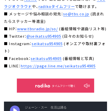
ラジオクラウド
や、
radikoタイムフリー
で聴けます。
■ メッセージや悩み相談の宛先：
so@tbs.co.jp
(読まれ
たらステッカー等進呈)
■ HP：
www.tbsradio.jp/so/
(番組情報や選曲リスト等)
■ Twitter：
@seikatsu954905
(日々のお知らせ)
■ Instagram：
seikatsu954905
(オンエアや取材裏フォ
ト）
■ Facebook：
seikatsu954905
(番組情報と写真)
■ LINE：
https://page.line.me/seikatsu954905
タイムフリーで聴く