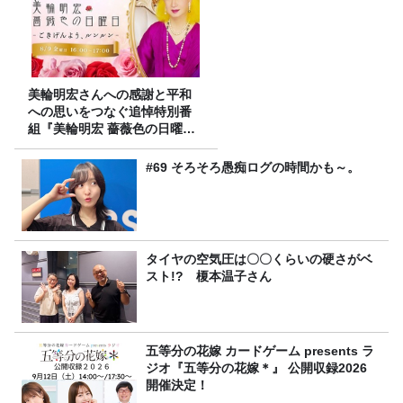
美輪明宏さんへの感謝と平和
への思いをつなぐ追悼特別番
組『美輪明宏 薔薇色の日曜日
～ごきげんよう、ルンルン
～』8/9（日）16時放送
#69 そろそろ愚痴ログの時間かも～。
タイヤの空気圧は〇〇くらいの硬さがベ
スト!? 榎本温子さん
五等分の花嫁 カードゲーム presents ラ
ジオ『五等分の花嫁＊』 公開収録2026
開催決定！