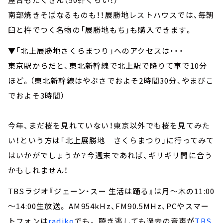
南部焼きそばなるものも！！展勝地レストハウスでは、毎朝
臼と杵でつく名物の「展勝地もち」も購入できます。
▼「北上展勝地さくらまつり」へのアクセスは・・・
東京駅からだと、東北新幹線で北上駅で降りて車で10分
ほど。（東北新幹線はやぶさでおよそ2時間30分、やまびこ
でおよそ3時間）
今年、まだ桜を見れていない！東京以外でも桜を見てみた
い！という方は「北上展勝地 さくらまつり」に行ってみて
はいかがでしょうか？今週末であれば、ギリギリ間に合う
かもしれません！
TBSラジオ『ジェーン・スー 生活は踊る』は月～木の11:00
～14:00生放送。 AM954kHz、FM90.5MHz、PCやスマー
トフォンは
radiko
でも。 聴き逃しても過去の音声が
TBS