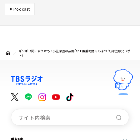
# Podcast
ギリギリ間に合うかも？小笠原亘の故郷「北上展勝地さくらまつり」小笠原兄リポー
ト！
番組表