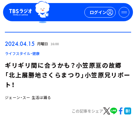
ログイン
マイページ
2024.04.15
月曜日
16:00
新規会員登録
ログイン
ライフスタイル・健康
ギリギリ間に合うかも？小笠原亘の故郷
「北上展勝地さくらまつり」小笠原兄リポー
ト！
ジェーン・スー 生活は踊る
今日の番組表
この記事をシェア
週間番組表
トピックス
TBS Podcast