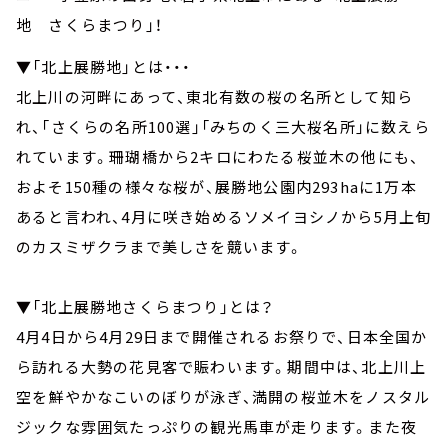
地 さくらまつり」！
▼「北上展勝地」とは・・・
北上川の河畔にあって、東北有数の桜の名所として知ら
れ、「さくらの名所100選」「みちのく三大桜名所」に数えら
れています。珊瑚橋から2キロにわたる桜並木の他にも、
およそ150種の様々な桜が、展勝地公園内293haに1万本
あると言われ、4月に咲き始めるソメイヨシノから5月上旬
のカスミザクラまで美しさを競います。
▼「北上展勝地さくらまつり」とは？
4月4日から4月29日まで開催されるお祭りで、日本全国か
ら訪れる大勢の花見客で賑わいます。期間中は、北上川上
空を鮮やかなこいのぼりが泳ぎ、満開の桜並木をノスタル
ジックな雰囲気たっぷりの観光馬車が走ります。また夜