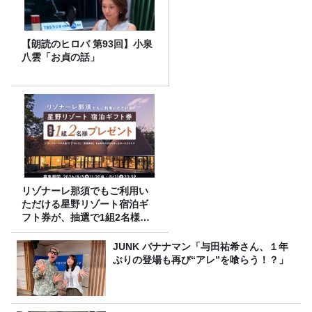
【朗読のヒロバ 第93回】小泉
八雲「お貞の話」
リゾナーレ那須でもご利用い
ただける星野リゾート宿泊ギ
フト券が、抽選で1組2名様に
プレゼント！
JUNK バナナマン「与田祐希さん、１年
ぶりの登場も再び“アレ”を喰らう！？」