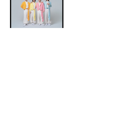
妄想散歩へ出発！サカイJr.が
愛を語る
JALやANA、カード業界で航空会社が強
いのはなぜ？「非日常の体験」が決済を
動かす理由
【朗読のヒロバ 第93回】小泉八雲「お貞
の話」
パラコードやアウトドアコードを使った
手芸に挑戦！デジタルデトックスにも！