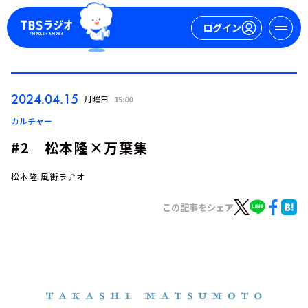
ログイン
マイページ
2024.04.15
月曜日
15:00
新規会員登録
ログイン
カルチャー
#2 松本隆×万葉集
松本隆 風街ラヂオ
この記事をシェア
今日の番組表
週間番組表
トピックス
TBS Podcast