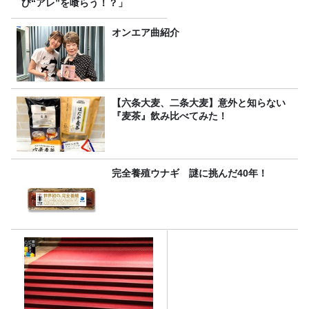
び“アレ”を喰らう！？」
オンエア曲紹介
【六条大麦、二条大麦】意外と知らない
『麦茶』飲み比べてみた！
完全養殖ウナギ 謎に挑んだ40年！