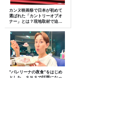
カンヌ映画祭で日本が初めて
選ばれた「カントリーオブオ
ナー」とは？現地取材で迫る
選出の意味
”バレリーナの夜食”をはじめ
とした、ＳＮＳで話題になっ
たヨーグルトレシピを作って
みた！
一番弟子の梅之丞とすったもんだがあり
ました…
【プレ金ナイト】なぜこれを？と問い、
そこから今を読み解いていく。