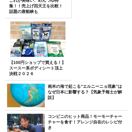
これが美味い、めんつゆ特
集！！売上げ四天王を比較！
話題の唐船峡も
【100円ショップで買える！】
スースー系ボディシート頂上
決戦２０２６
南米の海で起こる”エルニーニョ現象”は
なぜ日本に影響する？【気象予報士が解
説】
コンビニのヒット商品！モーモーチャー
チャーを食す！アレンジ自在のレシピ付
き