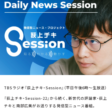
お知らせ
イベント・グッズ
YouTube
会社情報
TBSラジオ『荻上チキ・Session』（平日午後6時～生放送）
『荻上チキ・Session-22』から続く、新世代の評論家・荻上
チキと南部広美がお送りする発信型ニュース番組。