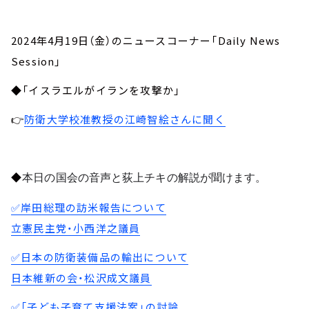
2024年4月19日（金）のニュースコーナー「Daily News
Session」
◆「イスラエルがイランを攻撃か」
👉
防衛大学校准教授の江崎智絵さんに聞く
◆
本日の国会の音声と荻上チキの解説が聞けます。
✅岸田総理の訪米報告について
立憲民主党・小西洋之議員
✅日本の防衛装備品の輸出について
日本維新の会・松沢成文議員
✅「子ども子育て支援法案」の討論