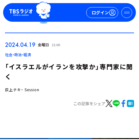
ログイン
マイページ
2024.04.19
金曜日
21:00
新規会員登録
ログイン
社会・政治・経済
「イスラエルがイランを攻撃か」専門家に聞
く
荻上チキ・ Session
この記事をシェア
今日の番組表
週間番組表
トピックス
TBS Podcast