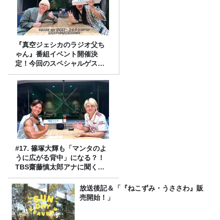
『真空ジェシカのラジオ父ち
ゃん』番組イベント開催決
定！今回のスペシャルゲスト
は、タカアンドトシ！
#17. 篠塚大輝も「マンタのよ
うに広がる背中」になる？！
TBS齋藤慎太郎アナに聞くメ
ンズフィジークの魅力！！
放送後記＆「『ねこずみ・うささわ』販
売開始！」