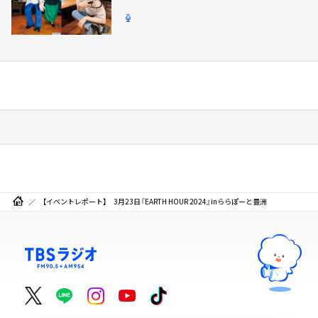
【イベントレポート】 3月23日『EARTH HOUR 2024』inららぽーと豊洲