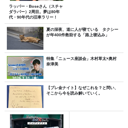
ラッパー・Boseさん（スチャ
ダラパー）2周目。夢は80年
代・90年代の旧車ラリー！
夏の深夜、道に人が寝ている タクシー
が年400件救助する「路上寝込み」
特集「ニュース座談会」木村草太×奥村
奈津美
【プレ金ナイト】なぜこれを？と問い、
そこから今を読み解いていく。