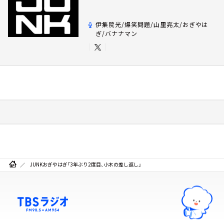
伊集院光/爆笑問題/山里亮太/おぎやは
ぎ/バナナマン
JUNKおぎやはぎ「3年ぶり2度目、小木の差し返し」