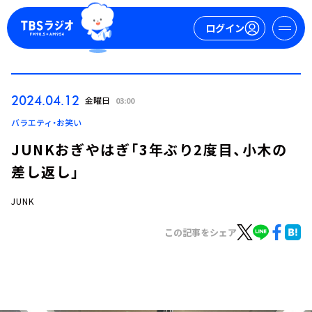
ログイン
マイページ
2024.04.12
金曜日
03:00
新規会員登録
ログイン
バラエティ・お笑い
JUNKおぎやはぎ「3年ぶり2度目、小木の
差し返し」
JUNK
この記事をシェア
今日の番組表
週間番組表
トピックス
TBS Podcast