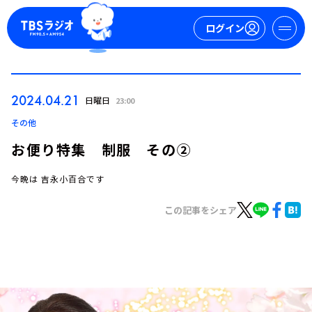
ログイン
マイページ
2024.04.21
日曜日
23:00
新規会員登録
ログイン
その他
お便り特集 制服 その②
今晩は 吉永小百合です
この記事をシェア
今日の番組表
週間番組表
トピックス
TBS Podcast