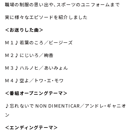
職場の制服の思い出や、スポーツのユニフォームまで
実に様々なエピソードを紹介しました
＜お送りした曲＞
Ｍ１♪若葉のころ／ビージーズ
Ｍ２♪にじいろ／絢香
Ｍ３♪ハルノヒ／あいみょん
Ｍ４♪空よ／トワ・エ・モワ
＜番組オープニングテーマ＞
♪忘れないで NON DIMENTICAR／アンドレ・ギャニオ
ン
＜エンディングテーマ＞