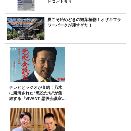
レゼント有り
夏こそ始めどきの観葉植物！オザキフラ
ワーパークが凄すぎた！
テレビとラジオが直結！乃木
に粛清された“悪役たち”が集
結する『VIVANT 悪役会議室』
7/26(日)23時スタート！