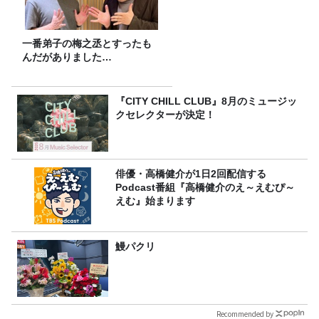
一番弟子の梅之丞とすったも
んだがありました…
『CITY CHILL CLUB』8月のミュージッ
クセレクターが決定！
俳優・高橋健介が1日2回配信する
Podcast番組『高橋健介のえ～えむぴ～
えむ』始まります
鰻パクリ
Recommended by