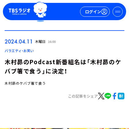
ログイン
マイページ
2024.04.11
木曜日
16:00
新規会員登録
ログイン
バラエティ・お笑い
木村昴のPodcast新番組名は「木村昴のケ
バブ箸で食う」に決定！
木村昴のケバブ箸で食う
この記事をシェア
今日の番組表
週間番組表
トピックス
TBS Podcast