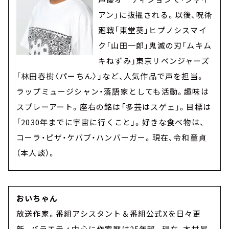
アン」に抜擢される。以後、呪術
廻戦「東堂葵」ヒプノシスマイ
ク「山田一郎」鬼滅の刃「ムキム
キねずみ」東京リベンジャーズ
「林田春樹〈パーちん〉」など、人気作品で声を担当。
ラップミュージシャン・落語家としても活動。趣味は
スプレーアート。座右の銘は「多芸はスゲェ」。目標は
「2030年までに宇宙に行くこと」。好きな食べ物は、
コーラ・ピザ・ケバブ・ハンバーガー。現在、令和童貞
（本人談）。
おいちゃん
放送作家。番組アシスタント＆番組公式Xを日々更
新。バラエティ中心に作家歴は25年超。現在、木村昴