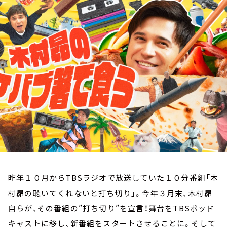
お知らせ
イベント・グッズ
YouTube
会社情報
昨年１０月からTBSラジオで放送していた１０分番組「木
村昴の聴いてくれないと打ち切り」。今年３月末、木村昴
自らが、その番組の”打ち切り”を宣言！舞台をTBSポッド
キャストに移し、新番組をスタートさせることに。そして