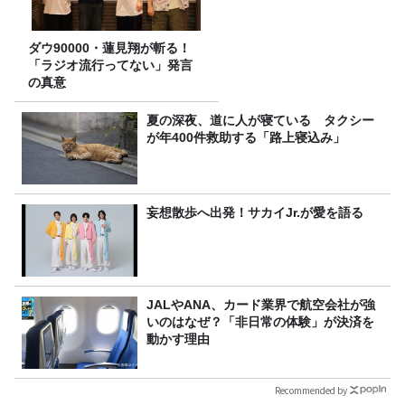
ダウ90000・蓮見翔が斬る！
「ラジオ流行ってない」発言
の真意
夏の深夜、道に人が寝ている タクシー
が年400件救助する「路上寝込み」
妄想散歩へ出発！サカイJr.が愛を語る
JALやANA、カード業界で航空会社が強
いのはなぜ？「非日常の体験」が決済を
動かす理由
Recommended by