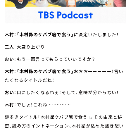
木村
：「
木村昴のケバブ箸で食う」
に決定いたしました！
二人
：大盛り上がり
おい
：もう一回言ってもらっていいですか？
木村
：
「木村昴のケバブ箸で食う」
おおおーーーーー！言い
たくなるタイトルだね！
おい
：口にしたくなるねぇ！そして、意味が分からない！
木村
：でしょ！これね……………
謎多きタイトル「木村昴ケバブ箸で食う」。その由来と秘
密、読み方のイントネーション、木村昴が込めた熱き想い