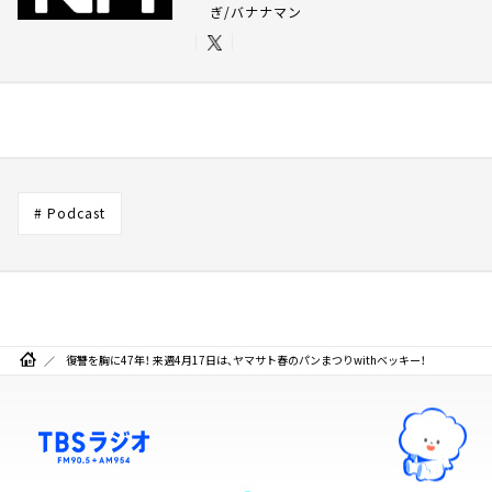
ぎ/バナナマン
# Podcast
復讐を胸に47年！ 来週4月17日は、ヤマサト春のパンまつりwithベッキー！