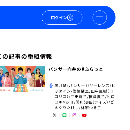
ログイン
この記事の番組情報
パンサー向井の#ふらっと
向井慧（パンサー）/ヤーレンズ/ヒ
ャダイン/佐藤栞里/田中直樹（コ
コリコ）/三田寛子/横澤夏子/ヒロ
ユキMc-Ⅱ/関町知弘（ライス）/ど
んぐりたけし/林家つる子