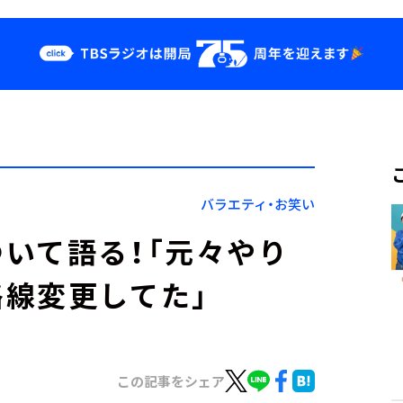
クス
イベント・グッ
ズ
st
YouTube
せ
会社情報
バラエティ・お笑い
いて語る！「元々やり
線変更してた」
この記事をシェア