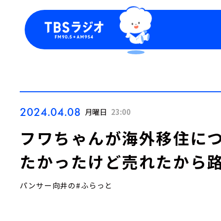
今日の番組表
トピッ
週間番組表
TBS
Podca
お知ら
2024.04.08
月曜日
23:00
フワちゃんが海外移住につ
たかったけど売れたから路
パンサー向井の#ふらっと