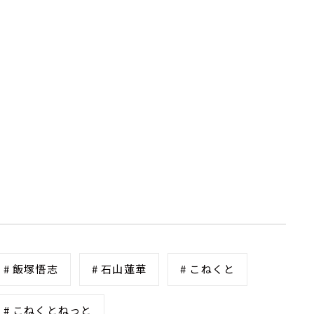
# 飯塚悟志
# 石山蓮華
# こねくと
# こねくとねっと