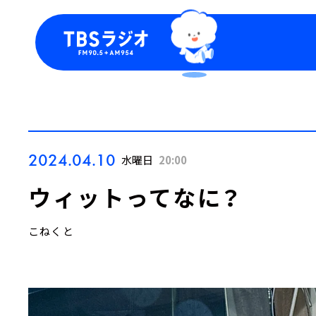
今日の番組表
トピッ
週間番組表
TBS
Podca
お知ら
2024.04.10
水曜日
20:00
ウィットってなに？
こねくと