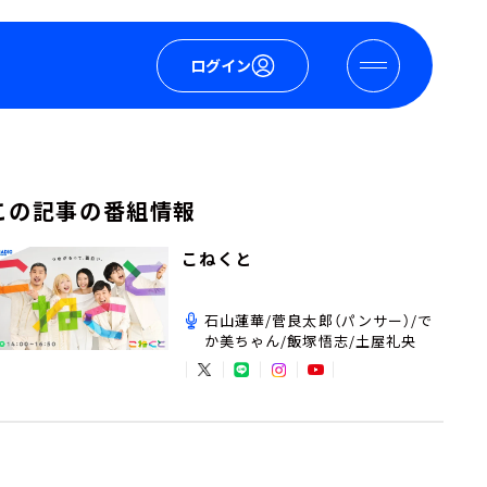
ログイン
この記事の番組情報
こねくと
石山蓮華/菅良太郎（パンサー）/で
か美ちゃん/飯塚悟志/土屋礼央