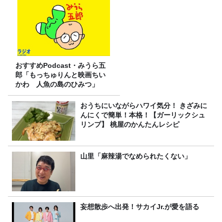
おすすめPodcast・みうら五
郎「もっちゅりんと映画ちい
かわ 人魚の島のひみつ」
おうちにいながらハワイ気分！ きざみに
んにくで簡単！本格！【ガーリックシュ
リンプ】 桃屋のかんたんレシピ
山里「麻辣湯でなめられたくない」
妄想散歩へ出発！サカイJr.が愛を語る