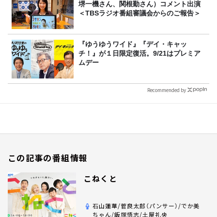
堺一機さん、関根勤さん）コメント出演
＜TBSラジオ番組審議会からのご報告＞
『ゆうゆうワイド』『デイ・キャッ
チ！』が１日限定復活。9/21はプレミア
ムデー
Recommended by
この記事の番組情報
こねくと
石山蓮華/菅良太郎（パンサー）/でか美
ちゃん/飯塚悟志/土屋礼央