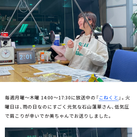
お知らせ
イベント・グッズ
YouTube
会社情報
毎週月曜～木曜 14:00～17:30に放送中の『
こねくと
』。火
曜日は、雨の日なのにすごく元気な石山蓮華さん、低気圧
で肩こりが辛いでか美ちゃんでお送りしました。