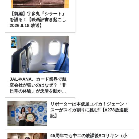
【前編】宇多丸『シラート』
を語る！【映画評書き起こし
2026.6.18 放送】
JALやANA、カード業界で航
空会社が強いのはなぜ？「非
日常の体験」が決済を動かす
理由
リポーターは本仮屋ユイカ！ジェーン・
スーがスイカ割りに挑む‼【#278放送後
記】
45周年でも中二の放課後‼コサキン（小