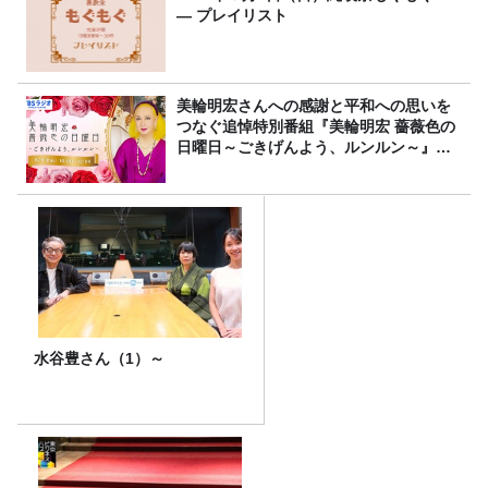
― プレイリスト
美輪明宏さんへの感謝と平和への思いを
つなぐ追悼特別番組『美輪明宏 薔薇色の
日曜日～ごきげんよう、ルンルン～』
8/9（日）16時放送
水谷豊さん（1）～