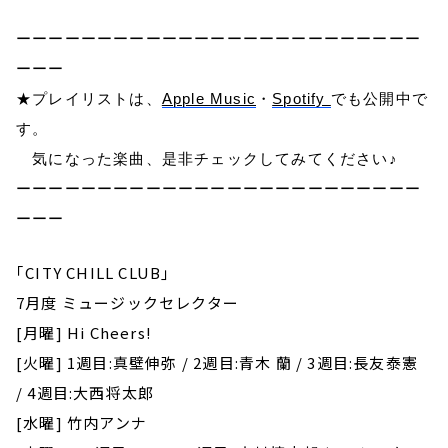
ーーーーーーーーーーーーーーーーーーーーーーーーー
ーーー
★プレイリストは、
Apple Music
・
Spotify
でも公開中で
す。
気になった楽曲、是非チェックしてみてください♪
ーーーーーーーーーーーーーーーーーーーーーーーーー
ーーー
｢CITY CHILL CLUB｣
7月度 ミュージックセレクター
[月曜] Hi Cheers!
[火曜] 1週目:真壁伸弥 / 2週目:青木 蘭 / 3週目:長友泰憲
/ 4週目:大西将太郎
[水曜] 竹内アンナ