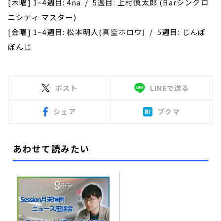
[木曜] 1~4週目: 4na / 5週目: 上村慎太郎 (Barシンクロ
ニシティ マスター)
[金曜] 1~4週目: 松本明人(真空ホロウ) / 5週目: じんぼ
ぼんじ
ポスト
LINEで送る
シェア
ブクマ
あわせて読みたい