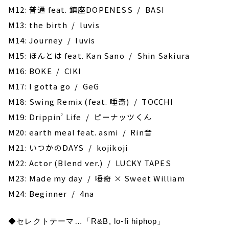
M12: 普通 feat. 鎮座DOPENESS / BASI
M13: the birth / luvis
M14: Journey / luvis
M15: ほんとは feat. Kan Sano / Shin Sakiura
M16: BOKE / CIKI
M17: I gotta go / GeG
M18: Swing Remix (feat. 唾奇) / TOCCHI
M19: Drippin’ Life / ピーナッツくん
M20: earth meal feat. asmi / Rin音
M21: いつかのDAYS / kojikoji
M22: Actor (Blend ver.) / LUCKY TAPES
M23: Made my day / 唾奇 × Sweet William
M24: Beginner / 4na
◆セレクトテーマ…「R&B, lo-fi hiphop」