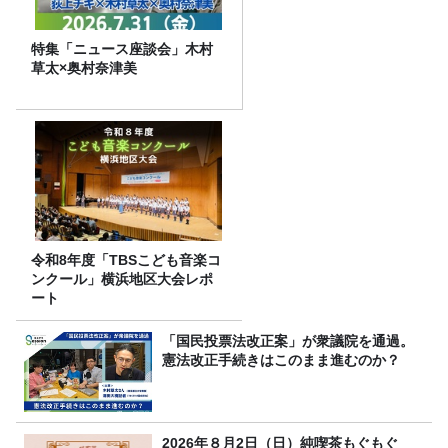
特集「ニュース座談会」木村
草太×奥村奈津美
令和8年度「TBSこども音楽コ
ンクール」横浜地区大会レポ
ート
「国民投票法改正案」が衆議院を通過。
憲法改正手続きはこのまま進むのか？
2026年８月2日（日）純喫茶もぐもぐ