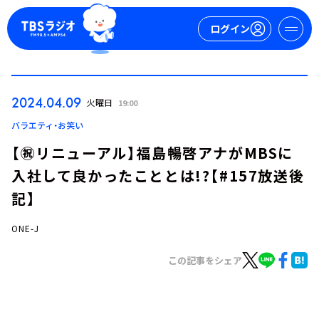
ログイン
マイページ
2024.04.09
火曜日
19:00
新規会員登録
ログイン
バラエティ・お笑い
【㊗️リニューアル】福島暢啓アナがMBSに
入社して良かったこととは!?【#157放送後
記】
ONE-J
今日の番組表
この記事をシェア
週間番組表
トピックス
TBS Podcast