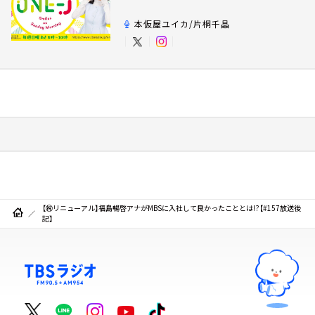
本仮屋ユイカ/片桐千晶
【㊗️リニューアル】福島暢啓アナがMBSに入社して良かったこととは!?【#157放送後
記】