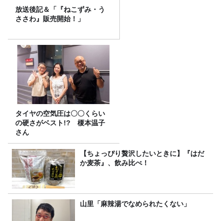
放送後記＆「『ねこずみ・う
ささわ』販売開始！」
タイヤの空気圧は〇〇くらい
の硬さがベスト!? 榎本温子
さん
【ちょっぴり贅沢したいときに】『はだ
か麦茶』、飲み比べ！
山里「麻辣湯でなめられたくない」