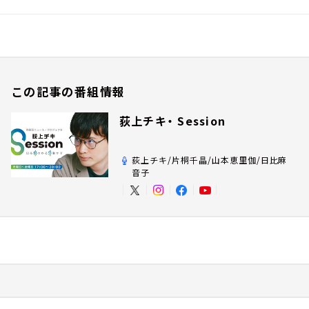
この記事の番組情報
荻上チキ・ Session
荻上チキ/片桐千晶/山本恵里伽/日比麻
音子