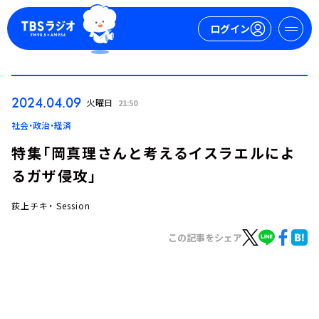
ログイン
マイページ
2024.04.09
火曜日
21:50
新規会員登録
ログイン
社会・政治・経済
特集「岡真理さんと考えるイスラエルによ
るガザ侵攻」
荻上チキ・ Session
この記事をシェア
今日の番組表
週間番組表
トピックス
TBS Podcast