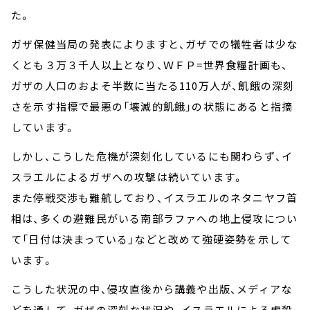
た。
ガザ保健当局の発表によりますと、ガザでの犠牲者は少な
くとも３万３千人以上となり、ＷＦＰ=世界食糧計画も、
ガザの人口のおよそ半数に当たる110万人が、飢餓の深刻
さを示す指標で最悪の「壊滅的飢餓」の状態にあると指摘
しています。
しかし、こうした危機が深刻化しているにも関わらず、イ
スラエルによるガザへの攻撃は続いています。
また停戦交渉も難航しており、イスラエルのネタニヤフ首
相は、多くの避難民がいる南部ラファへの地上侵攻につい
て「日付は決まっている」などと改めて強硬姿勢を示して
います。
こうした状況の中、侵攻直後から講義や出版、メディアな
どを通して、ガザの深刻な状況や、イスラエルによる虐殺