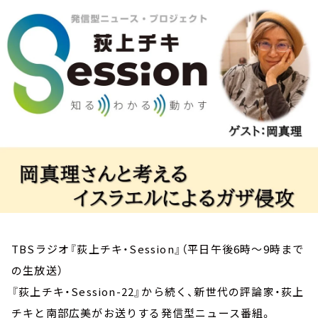
お知らせ
イベント・グッズ
YouTube
会社情報
TBSラジオ『荻上チキ・Session』（平日午後6時～9時まで
の生放送）
『荻上チキ・Session-22』から続く、新世代の評論家・荻上
チキと南部広美がお送りする発信型ニュース番組。