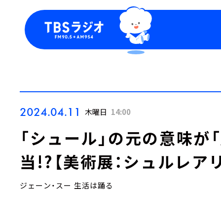
今日の番組表
トピッ
週間番組表
TBS
Podca
お知ら
2024.04.11
木曜日
14:00
「シュール」の元の意味が
当!?【美術展：シュルレア
ジェーン・スー 生活は踊る