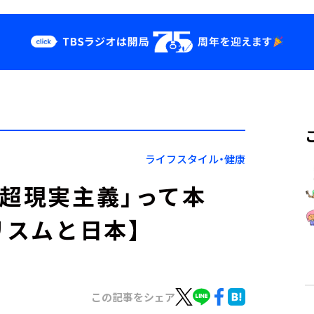
クス
イベント・グッ
ズ
st
YouTube
せ
会社情報
ライフスタイル・健康
「超現実主義」って本
リスムと日本】
この記事をシェア