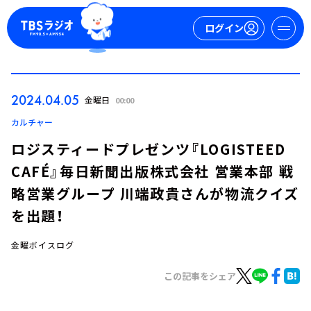
ログイン
マイページ
2024.04.05
金曜日
00:00
新規会員登録
ログイン
カルチャー
ロジスティードプレゼンツ『LOGISTEED
CAFÉ』毎日新聞出版株式会社 営業本部 戦
略営業グループ 川端政貴さんが物流クイズ
を出題！
金曜ボイスログ
今日の番組表
週間番組表
この記事をシェア
トピックス
TBS Podcast