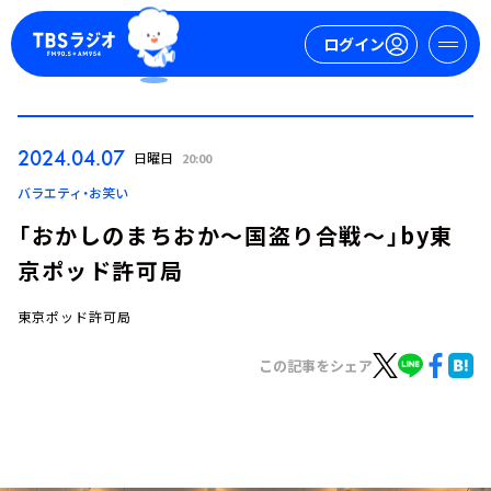
ログイン
マイページ
2024.04.07
日曜日
20:00
新規会員登録
ログイン
バラエティ・お笑い
「おかしのまちおか～国盗り合戦～」by東
京ポッド許可局
東京ポッド許可局
この記事をシェア
今日の番組表
週間番組表
トピックス
TBS Podcast