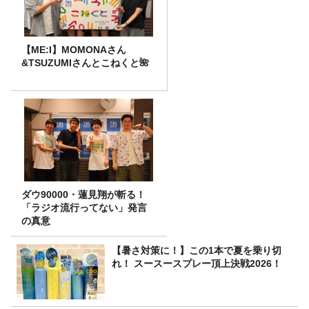
【ME:I】MOMONAさん
&TSUZUMIさんとこねくと🌺
ダウ90000・蓮見翔が斬る！
「ラジオ流行ってない」発言
の真意
【暑さ対策に！】この1本で夏を乗り切
れ！ スースースプレー頂上決戦2026！