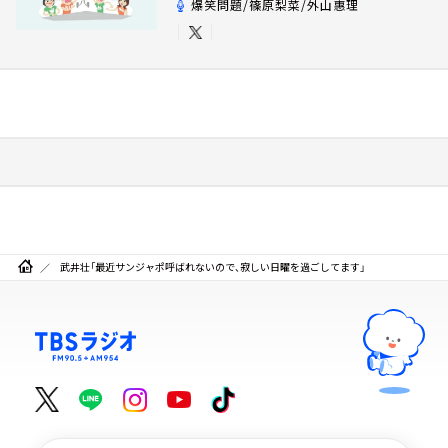
爆笑問題/篠原梨菜/外山惠理
武井壮「最近サンジャポ呼ばれないので、寂しい日曜を過ごしてます」