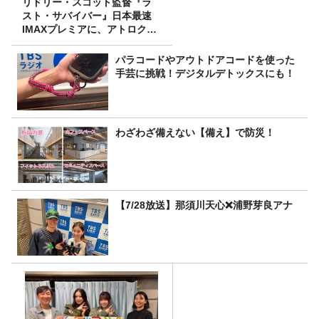
リドリー・スコット監督『ラ
スト・サバイバー』日本最速
IMAXプレミアに、アトロクリ
スナー60名をご招待！
パラコードやアウトドアコードを使った
手芸に挑戦！デジタルデトックスにも！
わざわざ備えない【備え】で防災！
【7/28放送】那須川天心❌浦野芽良アナ