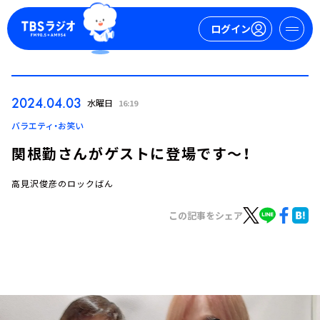
ログイン
マイページ
2024.04.03
水曜日
16:19
新規会員登録
ログイン
バラエティ・お笑い
関根勤さんがゲストに登場です～！
高見沢俊彦のロックばん
この記事をシェア
今日の番組表
週間番組表
トピックス
TBS Podcast