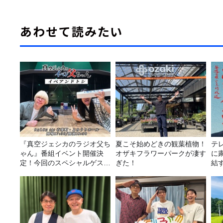
あわせて読みたい
『真空ジェシカのラジオ父ち
夏こそ始めどきの観葉植物！
テ
ゃん』番組イベント開催決
オザキフラワーパークが凄す
に
定！今回のスペシャルゲスト
ぎた！
結す
は、タカアンドトシ！
室』