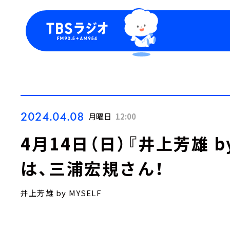
今日の番組表
トピッ
週間番組表
TBS
Podca
お知ら
2024.04.08
月曜日
12:00
4月14日（日）『井上芳雄 b
は、三浦宏規さん！
井上芳雄 by MYSELF