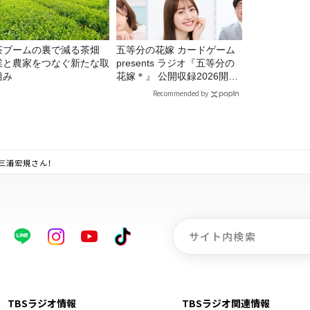
茶ブームの裏で減る茶畑
五等分の花嫁 カードゲーム
業と農家をつなぐ新たな取
presents ラジオ『五等分の
組み
花嫁＊』 公開収録2026開催
決定！
Recommended by
は、三浦宏規さん！
TBSラジオ情報
TBSラジオ関連情報