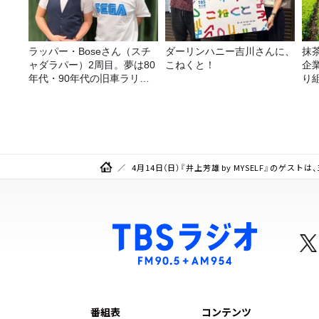
ラッパー・Boseさん（スチ
ダーリンハニー吉川さんに、
抹
ャダラパー）2周目。夢は80
こねくと！
企
年代・90年代の旧車ラリ
り
ー！
4月14日（日）『井上芳雄 by MYSELF』のゲスト
番組表
コンテンツ