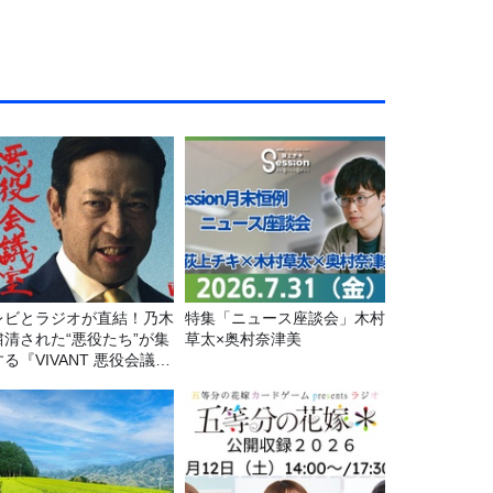
レビとラジオが直結！乃木
特集「ニュース座談会」木村
粛清された“悪役たち”が集
草太×奥村奈津美
る『VIVANT 悪役会議
7/26(日)23時スタート！