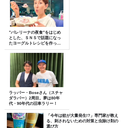
”バレリーナの夜食”をはじめ
とした、ＳＮＳで話題になっ
たヨーグルトレシピを作って
みた！
ラッパー・Boseさん（スチャ
ダラパー）2周目。夢は80年
代・90年代の旧車ラリー！
「今年は蚊が大量発生!?」専門家が教え
る、刺されないための対策と虫除け剤の
選び方