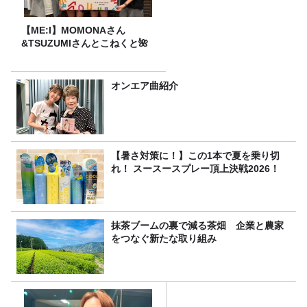
【ME:I】MOMONAさん
&TSUZUMIさんとこねくと🌺
オンエア曲紹介
【暑さ対策に！】この1本で夏を乗り切
れ！ スースースプレー頂上決戦2026！
抹茶ブームの裏で減る茶畑 企業と農家
をつなぐ新たな取り組み