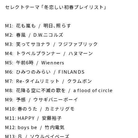
セレクトテーマ ｢冬恋しい初春プレイリスト｣
M1: ‎花も嵐も / 明日、照らす
M2: 春風 / D.W.ニコルズ
M3: 笑ってサヨナラ / フジファブリック
M4: トラベルプランナー / ハヌマーン
M5: 午前6時 / Wienners
M6: ひみつのみらい / FINLANDS
M7: Re-タイムリミット / クラムボン
M8: 花降る空に不滅の歌を / a flood of circle
M9: 予感 / ウサギバニーボーイ
M10: 春のうた / カミナリグモ
M11: HAPPY / 安藤裕子
M12: boys be / 竹内電気
M13: ‎凡 / ソウルベイベーズ