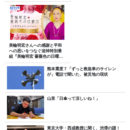
美輪明宏さんへの感謝と平和
への思いをつなぐ追悼特別番
組『美輪明宏 薔薇色の日曜日
～ごきげんよう、ルンルン
～』8/9（日）16時放送
熊本震度７「ずっと救急車のサイレン
が」電話で聞いた、被災地の現状
山里「日傘って涼しいね！」
東京大学・西成教授に聞く、渋滞の謎！