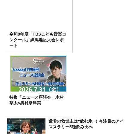
令和8年度「TBSこども音楽コ
ンクール」練馬地区大会レポ
ート
特集「ニュース座談会」木村
草太×奥村奈津美
猛暑の救世主は“飲む氷”！今注目のアイ
ススラリー5種飲み比べ