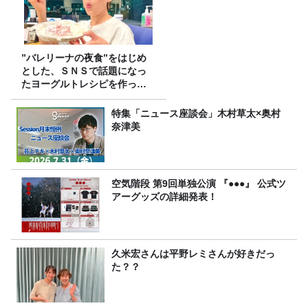
”バレリーナの夜食”をはじめ
とした、ＳＮＳで話題になっ
たヨーグルトレシピを作って
みた！
特集「ニュース座談会」木村草太×奥村
奈津美
空気階段 第9回単独公演 『●●●』 公式ツ
アーグッズの詳細発表！
久米宏さんは平野レミさんが好きだっ
た？？