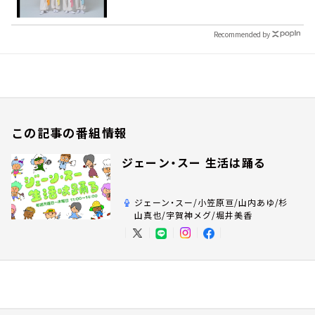
Recommended by
この記事の番組情報
ジェーン・スー 生活は踊る
ジェーン・スー/小笠原亘/山内あゆ/杉
山真也/宇賀神メグ/堀井美香