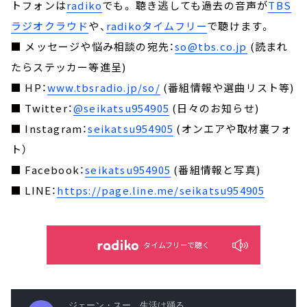
トフォンは
radiko
でも。 聴き逃しても過去の音声が
TBS
ラジオクラウド
や、
radikoタイムフリー
で聴けます。
■ メッセージや悩み相談の宛先：
so@tbs.co.jp
(読まれ
たらステッカー等進呈)
■ HP：
www.tbsradio.jp/so/
(番組情報や選曲リスト等)
■ Twitter：
@seikatsu954905
(日々のお知らせ)
■ Instagram：
seikatsu954905
(オンエアや取材裏フォ
ト）
■ Facebook：
seikatsu954905
(番組情報と写真)
■ LINE：
https://page.line.me/seikatsu954905
タイムフリーで聴く