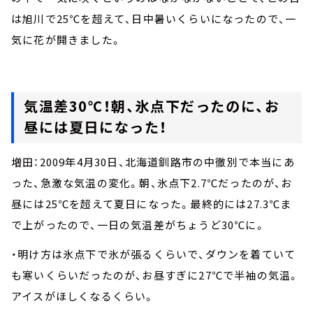
は旭川で
25℃
を超えて、日中暑いくらいになったので、一
気に花が開きました。
気温差
30℃
！朝、氷点下だったのに、お
昼には夏日になった！
増田：
2009
年
4
月
30
日、北海道釧路市の中徹別で本当にあ
った、急激な気温の変化。朝、氷点下
2.7℃
だったのが、お
昼には
25℃
を超えて夏日になった。最終的には
27.3℃
ま
で上がったので、一日の気温差がちょうど
30℃
に。
・明け方は氷点下で氷が張るくらいで、ダウンを着ていて
も寒いくらいだったのが、お昼すぎに
27℃
で半袖の気温。
アイスがほしくなるくらい。