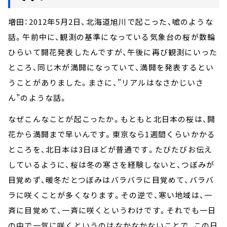
増田：
2012
年
5
月
2
日、北海道旭川で起こった、嘘のような
話。午前中に、観測の基準になっている気象台の桜が数輪
ひらいて開花発表したんですが、午後に再び観測にいった
ところ、同じ木が満開になっていて、満開を発表するとい
うことがありました。まさに、”リアルはなさかじいさ
ん”のような話。
なぜこんなことが起こったか。もともと北日本の桜は、開
花から満開まで早いんです。東京なら
1
週間くらいかかる
ところを、北日本は
3
日ほどが普通です。たびたびお伝え
しているように、桜は冬の寒さを経験しないと、つぼみが
目覚めず、暖冬だとつぼみはバラバラに目覚めて、バラバ
ラに咲くことが多くなります。その逆で、寒い地域は、一
斉に目覚めて、一斉に咲くというわけです。それでも一日
の中で一気に咲くというのはなかなかないことで、この日