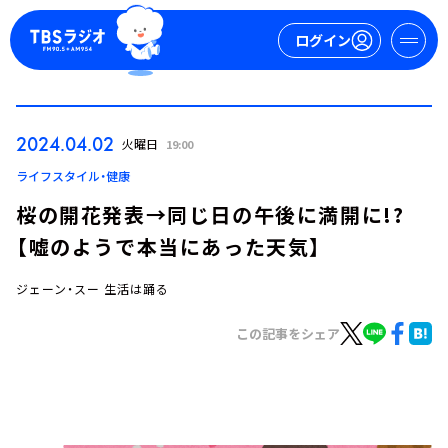
ログイン
マイページ
2024.04.02
火曜日
19:00
新規会員登録
ログイン
ライフスタイル・健康
桜の開花発表→同じ日の午後に満開に!?
【嘘のようで本当にあった天気】
ジェーン・スー 生活は踊る
この記事をシェア
今日の番組表
週間番組表
トピックス
TBS Podcast