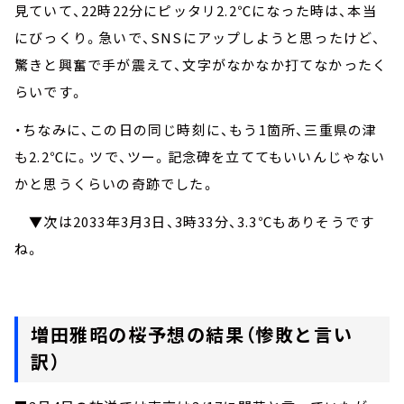
見ていて、
22
時
22
分にピッタリ
2.2℃
になった時は、本当
にびっくり。急いで、
SNS
にアップしようと思ったけど、
驚きと興奮で手が震えて、文字がなかなか打てなかったく
らいです。
・ちなみに、この日の同じ時刻に、もう
1
箇所、三重県の津
も
2.2℃
に。ツで、ツー。記念碑を立ててもいいんじゃない
かと思うくらいの奇跡でした。
▼
次は
2033
年
3
月
3
日、
3
時
33
分、
3.3℃
もありそうです
ね。
増田雅昭の桜予想の結果（惨敗と言い
訳）