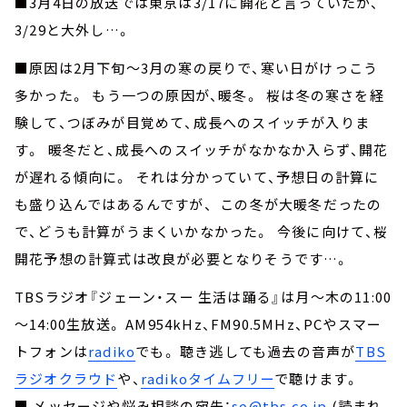
■3月4日の放送では東京は3/17に開花と言っていたが、
3/29と大外し…。
■原因は2月下旬～3月の寒の戻りで、寒い日がけっこう
多かった。 もう一つの原因が、暖冬。 桜は冬の寒さを経
験して、つぼみが目覚めて、成長へのスイッチが入りま
す。 暖冬だと、成長へのスイッチがなかなか入らず、開花
が遅れる傾向に。 それは分かっていて、予想日の計算に
も盛り込んではあるんですが、 この冬が大暖冬だったの
で、どうも計算がうまくいかなかった。 今後に向けて、桜
開花予想の計算式は改良が必要となりそうです…。
TBSラジオ『ジェーン・スー 生活は踊る』は月～木の11:00
～14:00生放送。 AM954kHz、FM90.5MHz、PCやスマー
トフォンは
radiko
でも。 聴き逃しても過去の音声が
TBS
ラジオクラウド
や、
radikoタイムフリー
で聴けます。
■ メッセージや悩み相談の宛先：
so@tbs.co.jp
(読まれ