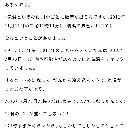
あるんです。
・気温というのは、
1
分ごとに数字が出るんですが、
2011
年
11
月
11
日の午前
11
時
11
分に、横浜で気温が
11.1℃
に
なるということがありました。
・そして、
2
年前。
2011
年のことを覚えていた私は、
2022
年
2
月
22
日、また揃う可能性があるのではと気温をチェック
していました。
すると・・・夜になって、だんだん冷え込んできて、気温が
じわじわ下がって、
2022
年
2
月
22
日
22
時
22
分に東京で、
2.2℃
になったんです！
12
個の“２”が揃ってしまった！
・
22
時すぎたくらいから、もしかしてもしかしてと思って