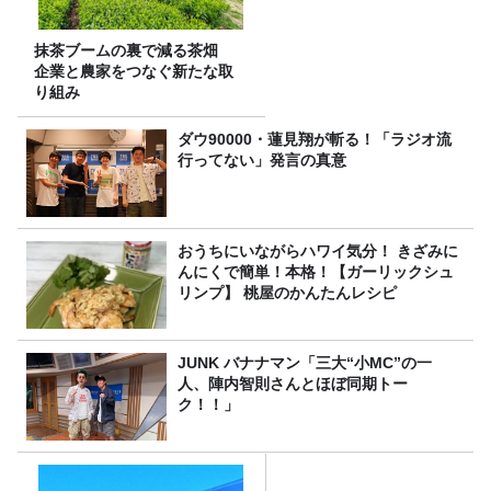
抹茶ブームの裏で減る茶畑
企業と農家をつなぐ新たな取
り組み
ダウ90000・蓮見翔が斬る！「ラジオ流
行ってない」発言の真意
おうちにいながらハワイ気分！ きざみに
んにくで簡単！本格！【ガーリックシュ
リンプ】 桃屋のかんたんレシピ
JUNK バナナマン「三大“小MC”の一
人、陣内智則さんとほぼ同期トー
ク！！」