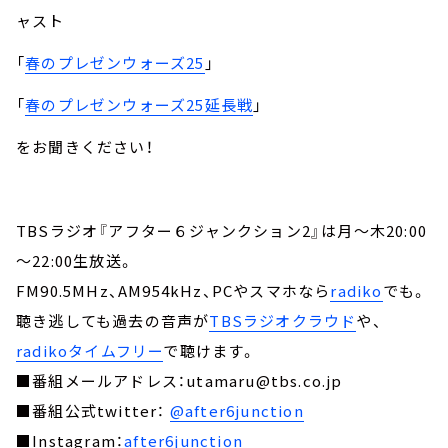
ャスト
「
春のプレゼンウォーズ25
」
「
春のプレゼンウォーズ25延長戦
」
をお聞きください！
TBSラジオ『アフター６ジャンクション2』は月～木20:00
～22:00生放送。
FM90.5MHz、AM954kHz、PCやスマホなら
radiko
でも。
聴き逃しても過去の音声が
TBSラジオクラウド
や、
radikoタイムフリー
で聴けます。
■番組メールアドレス：utamaru@tbs.co.jp
■番組公式twitter：
@after6junction
■Instagram：
after6junction