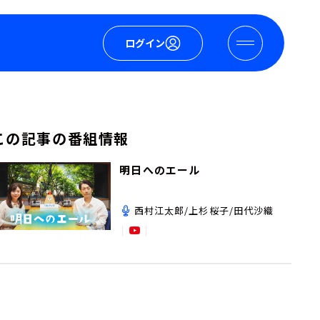
ログイン
この記事の番組情報
明日へのエール
西村江太郎/上杉桜子/田代沙織