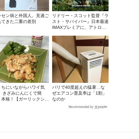
ンセン病と外国人。見過ご
リドリー・スコット監督『ラ
れてきた二重の差別
スト・サバイバー』日本最速
IMAXプレミアに、アトロク
リスナー60名をご招待！
うちにいながらハワイ気
パリで40度超えの猛暑…な
！ きざみにんにくで簡
ぜエアコン普及率は「1割」
！本格！【ガーリックシュ
なのか
ンプ】 桃屋のかんたんレ
Recommended by
ピ