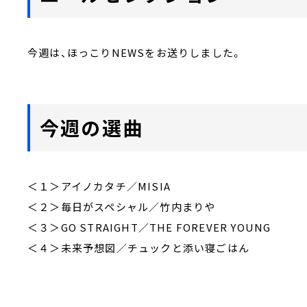
今週は、ほっこりNEWS
をお送りしました。
今週の選曲
＜１＞アイノカタチ／MISIA
＜２＞毎日がスペシャル／竹内まりや
＜３＞GO STRAIGHT／THE FOREVER YOUNG
＜４＞未来予想図／チュックと添い寝ごはん