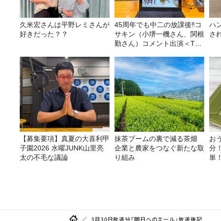
久米宏さんは平野レミさんが
45周年でも中二の放課後‼コ
ハ
好きだった？？
サキン（小堺一機さん、関根
さ
勤さん）コメント出演＜TBS
ラジオ番組審議会からのご報
告＞
【募集要項】真夏の大喜利甲
抹茶ブームの裏で減る茶畑
お
子園2026 水曜JUNK山里亮
企業と農家をつなぐ新たな取
分
太の不毛な議論
り組み
単
リ
シ
3月30日放送分「明日へのエール」放送後記