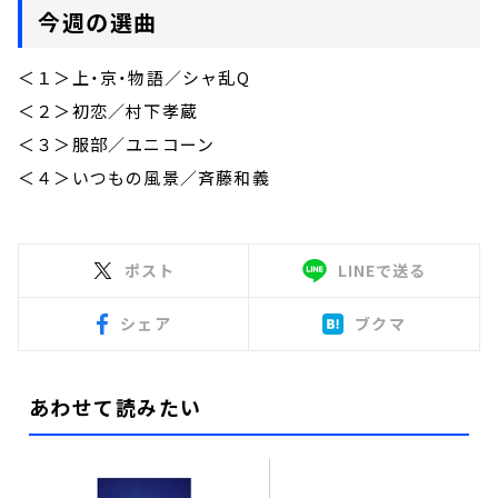
今週の選曲
＜１＞上・京・物語／シャ乱Q
＜２＞初恋／村下孝蔵
＜３＞服部／ユニコーン
＜４＞いつもの風景／斉藤和義
ポスト
LINEで送る
シェア
ブクマ
あわせて読みたい