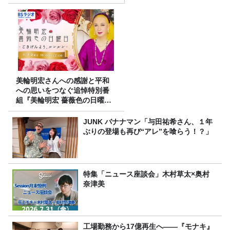
美輪明宏さんへの感謝と平和
への思いをつなぐ追悼特別番
組『美輪明宏 薔薇色の日曜日
～ごきげんよう、ルンルン
～』8/9（日）16時放送
JUNK バナナマン「与田祐希さん、１年
ぶりの登場も再び“アレ”を喰らう！？」
特集「ニュース座談会」木村草太×奥村
奈津美
工場勤務から17億再生へ——『モナキ』