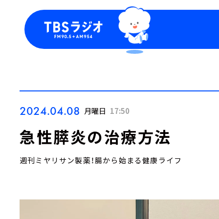
今日の番組表
トピッ
週間番組表
TBS
Podca
お知ら
2024.04.08
月曜日
17:50
急性膵炎の治療方法
週刊ミヤリサン製薬！腸から始まる健康ライフ