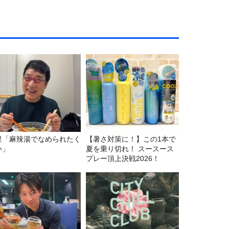
里「麻辣湯でなめられたく
【暑さ対策に！】この1本で
い」
夏を乗り切れ！ スースース
プレー頂上決戦2026！