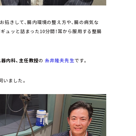
お招きして、腸内環境の整え方や、腸の病気な
ギュッと詰まった10分間！耳から服用する整腸
器内科、主任教授
の
糸井隆夫先生
です。
伺いました。