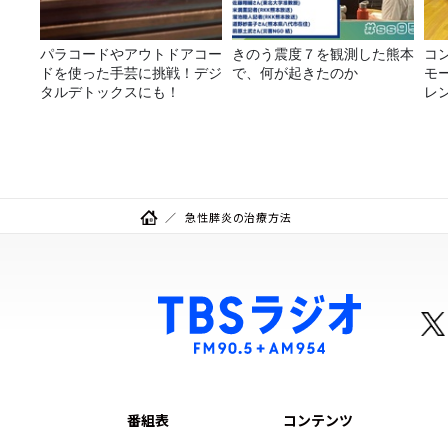
パラコードやアウトドアコー
きのう震度７を観測した熊本
コ
ドを使った手芸に挑戦！デジ
で、何が起きたのか
モ
タルデトックスにも！
レ
急性膵炎の治療方法
番組表
コンテンツ