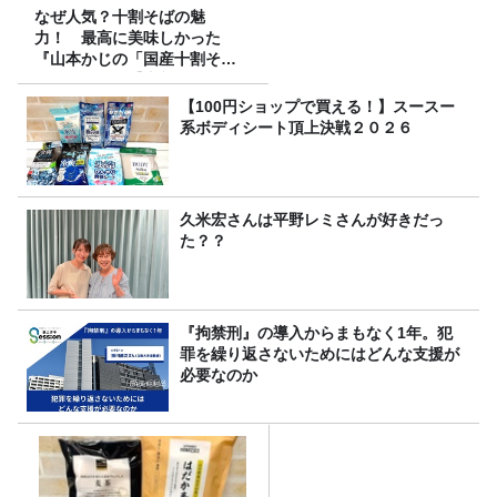
なぜ人気？十割そばの魅
力！ 最高に美味しかった
『山本かじの「国産十割そ
ば」』とは？【十割そば10種
食べ比べ】
【100円ショップで買える！】スースー
系ボディシート頂上決戦２０２６
久米宏さんは平野レミさんが好きだっ
た？？
『拘禁刑』の導入からまもなく1年。犯
罪を繰り返さないためにはどんな支援が
必要なのか