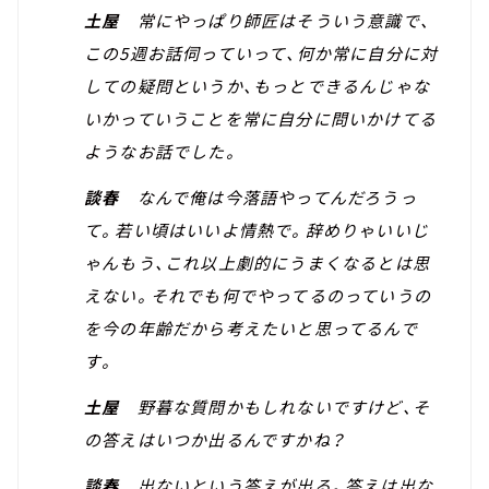
土屋
常にやっぱり師匠はそういう意識で、
この5週お話伺っていって、何か常に自分に対
しての疑問というか、もっとできるんじゃな
いかっていうことを常に自分に問いかけてる
ようなお話でした。
談春
なんで俺は今落語やってんだろうっ
て。若い頃はいいよ情熱で。辞めりゃいいじ
ゃんもう、これ以上劇的にうまくなるとは思
えない。それでも何でやってるのっていうの
を今の年齢だから考えたいと思ってるんで
す。
土屋
野暮な質問かもしれないですけど、そ
の答えはいつか出るんですかね？
談春
出ないという答えが出る。答えは出な