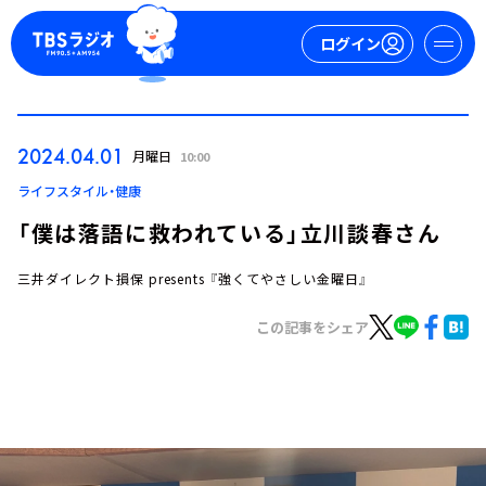
ログイン
マイページ
2024.04.01
月曜日
10:00
新規会員登録
ログイン
ライフスタイル・健康
「僕は落語に救われている」立川談春さん
三井ダイレクト損保 presents 『強くてやさしい金曜日』
この記事をシェア
今日の番組表
週間番組表
トピックス
TBS Podcast