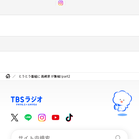
とうとう番組に 高嶋家 が集結！part2