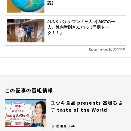
説】
JUNK バナナマン「三大“小MC”の一
人、陣内智則さんとほぼ同期トー
ク！！」
Recommended by
この記事の番組情報
ユウキ食品 presents 高嶋ちさ
子 taste of the World
高嶋ちさ子