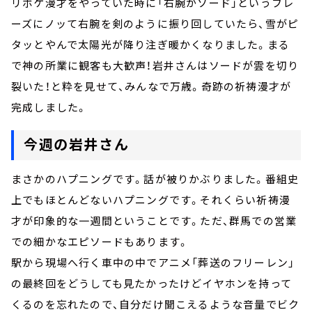
リボケ漫才をやっていた時に「右腕がソード」というフレ
ーズにノッて右腕を剣のように振り回していたら、雪がピ
タッとやんで太陽光が降り注ぎ暖かくなりました。まる
で神の所業に観客も大歓声！岩井さんはソードが雲を切り
裂いた！と粋を見せて、みんなで万歳。奇跡の祈祷漫才が
完成しました。
今週の岩井さん
まさかのハプニングです。話が被りかぶりました。番組史
上でもほとんどないハプニングです。それくらい祈祷漫
才が印象的な一週間ということです。ただ、群馬での営業
での細かなエピソードもあります。
駅から現場へ行く車中の中でアニメ「葬送のフリーレン」
の最終回をどうしても見たかったけどイヤホンを持って
くるのを忘れたので、自分だけ聞こえるような音量でビク