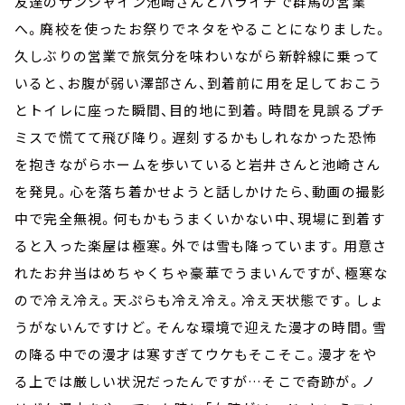
友達のサンシャイン池崎さんとハライチで群馬の営業
へ。廃校を使ったお祭りでネタをやることになりました。
久しぶりの営業で旅気分を味わいながら新幹線に乗って
いると、お腹が弱い澤部さん、到着前に用を足しておこう
とトイレに座った瞬間、目的地に到着。時間を見誤るプチ
ミスで慌てて飛び降り。遅刻するかもしれなかった恐怖
を抱きながらホームを歩いていると岩井さんと池崎さん
を発見。心を落ち着かせようと話しかけたら、動画の撮影
中で完全無視。何もかもうまくいかない中、現場に到着す
ると入った楽屋は極寒。外では雪も降っています。用意さ
れたお弁当はめちゃくちゃ豪華でうまいんですが、極寒な
ので冷え冷え。天ぷらも冷え冷え。冷え天状態です。しょ
うがないんですけど。そんな環境で迎えた漫才の時間。雪
の降る中での漫才は寒すぎてウケもそこそこ。漫才をや
る上では厳しい状況だったんですが…そこで奇跡が。ノ