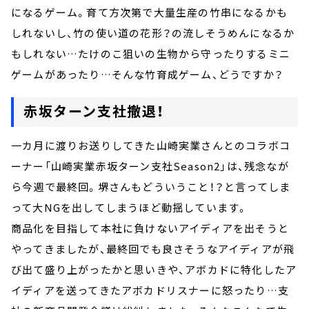
になるゲーム。育て方次第で大量生産の竹串になるかも
しれないし、竹の使い道の花形？の流しそうめんになるか
もしれない…たけのこ狙いの生物から守ったりするミニ
ゲームがあったり…そんな竹育成ゲーム、どうですか？
赤坂ターン支社撤退！
一カ月に渡りお送りしてきた山崎実業さんとのコラボコ
ーナー「山崎実業赤坂ターン支社Season2」は、残念なが
ら今週で最終回。堺さんもどういうこと！？と言ってしま
って大NGを出してしまうほど動揺しています。
商品化を目指して本社に負けないアイディアを出そうと
やってきましたが、最終回でも良さそうなアイディアが飛
び出て盛り上がったかと思いきや、アボカドに特化したア
イディアを送ってきたアボカドリスナーに怒ったり…支