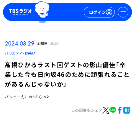
ログイン
マイページ
2024.03.29
金曜日
23:00
新規会員登録
ログイン
バラエティ・お笑い
髙橋ひかるラスト回ゲストの影山優佳「卒
業した今も日向坂46のために頑張れること
があるんじゃないか」
パンサー向井の#ふらっと
今日の番組表
この記事をシェア
週間番組表
トピックス
TBS Podcast