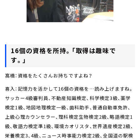
16個の資格を所持。「取得は趣味で
す。」
髙橋：資格をたくさんお持ちですよね？
喜入：記憶力を活かして16個の資格を…読み上げますね。
サッカー4級審判員、不動産知識検定、科学検定3級、薬学
検定1級、地図地理検定一級、歯科助手、普通自動車免許、
上級心理カウンセラー、理科検定生物検定2級、略語検定1
級、敬語力検定準1級、環境カオリスタ、世界遺産検定2級、
栄養検定3、4級、ニュース時事能力検定2級、全国道の駅検