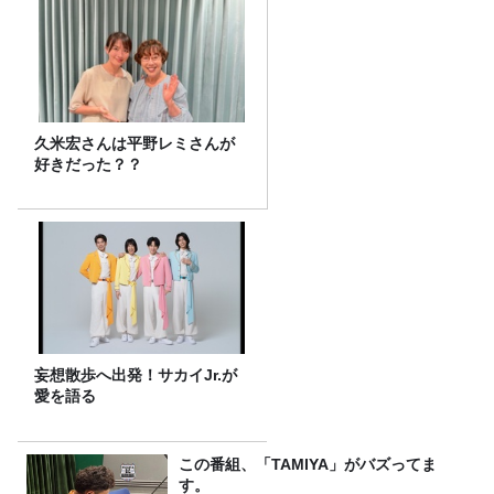
久米宏さんは平野レミさんが
好きだった？？
妄想散歩へ出発！サカイJr.が
愛を語る
この番組、「TAMIYA」がバズってま
す。