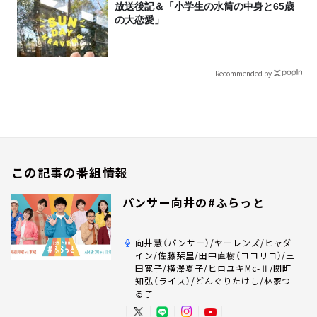
放送後記＆「小学生の水筒の中身と65歳
の大恋愛」
Recommended by
この記事の番組情報
パンサー向井の#ふらっと
向井慧（パンサー）/ヤーレンズ/ヒャダ
イン/佐藤栞里/田中直樹（ココリコ）/三
田寛子/横澤夏子/ヒロユキMc-Ⅱ/関町
知弘（ライス）/どんぐりたけし/林家つ
る子