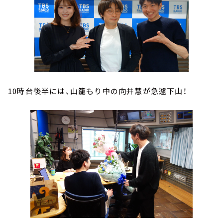
10時台後半には、山籠もり中の向井慧が急遽下山！