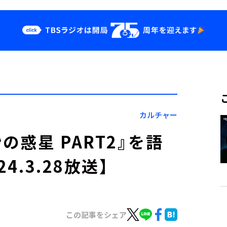
クス
イベント・グッ
ズ
st
YouTube
せ
会社情報
カルチャー
の惑星 PART2』を語
4.3.28放送】
この記事をシェア