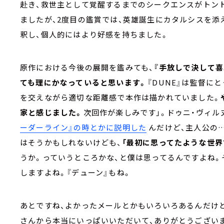
赴き、救世主として覚醒するまでのシークエンスがトン
ましたが、2度目の鑑賞では、英雄誕生にカタルシスを
釈し、個人的にはより好感を持ちました。
原作における今後の展開を鑑みても、
『手放しで決して
ても理にかなっていると思います。
『DUNE』は監督に
を交えながら適切な距離感で本作は描かれていました。
家と感じました。
次回作が楽しみです」。ドゥニ・ヴィル
ーダーライン』の時とかに説明した
んだけど、主人公の
はそうかもしれないけども、
「最初に思ってたような世界
うか。っていうところかな、と僕は思ってるんですよね。
しますよね。『デューン』もね。
あとですね、よかったメールとかもいろいろあるんだけど
さんから本当にいっぱいいただいて、ありがとうござい