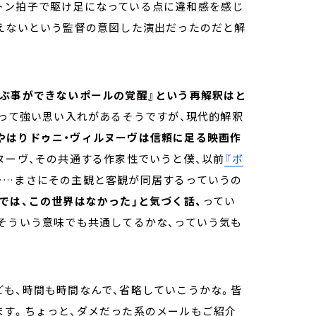
トン拍子で駆け足になっている点に違和感を感じ
添えないという監督の意図した演出だったのだと解
喜ぶ事ができないポールの覚醒』という再解釈はと
とって強い思い入れがあるそうですが、現代的解釈
やはりドゥニ・ヴィルヌーヴは信頼に足る映画作
ヌーヴ、その共通する作家性でいうと僕、以前
『ボ
……まさにその主観と客観が同居するっていうの
では、この世界はなかった」と気づく話、
ってい
そういう意味でも共通してるかな、っていう気も
も、時間も時間なんで、省略していこうかな。皆
ます。ちょっと、ダメだった系のメールもご紹介