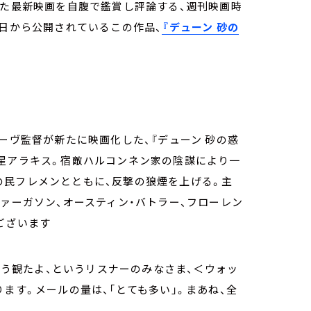
った最新映画を自腹で鑑賞し評論する、週刊映画時
5日から公開されているこの作品、
『デューン 砂の
ーヴ監督が新たに映画化した、『デューン 砂の惑
惑星アラキス。宿敵ハルコンネン家の陰謀により一
の民フレメンとともに、反撃の狼煙を上げる。主
ファーガソン、オースティン・バトラー、フローレン
ございます
をもう観たよ、というリスナーのみなさま、＜ウォッ
ます。メールの量は、「とても多い」。まあね、全