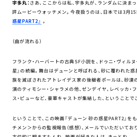
宇多丸：
さあ、ここからは私、宇多丸が、ランダムに決ま
評ムービーウォッチメン。今夜扱うのは、日本では3月1
惑星PART2』
。
（曲が流れる）
フランク・ハーバートの古典SF小説を、ドゥニ・ヴィルヌ
星』の続編。舞台はデューンと呼ばれる、砂に覆われた
族を滅ぼされたアトレイデス家の後継者ポールは、砂漠
演のティモシー・シャラメの他、ゼンデイヤ、レベッカ・
ス・ピューなど、豪華キャストが集結した、ということで
ということで、この映画『デューン 砂の惑星PART2』
チメン＞からの監視報告（感想）、メールでいただいており
方位的に観ますもんね。映画が好きな人は、きっとね。