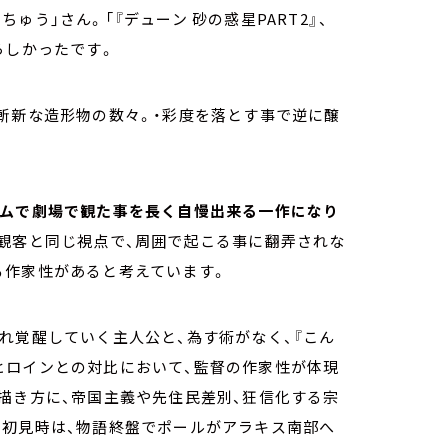
う」さん。「『デューン 砂の惑星PART2』、
晴らしかったです。
斬新な造形物の数々。・彩度を落とす事で逆に醸
ムで劇場で観た事を長く自慢出来る一作になり
観客と同じ視点で、周囲で起こる事に翻弄されな
る作家性があると考えています。
れ覚醒していく主人公と、為す術がなく、『こん
ヒロインとの対比において、監督の作家性が体現
描き方に、帝国主義や先住民差別、狂信化する宗
に初見時は、物語終盤でポールがアラキス南部へ