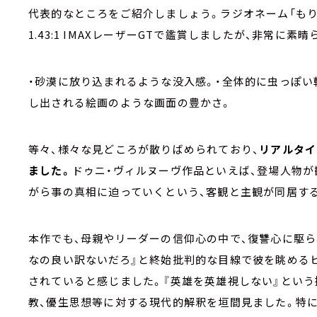
代表的なところをご紹介しましょう。ラジオネーム「もりちゅ
1.43:1 IMAXレーザーGTで鑑賞しましたが、非常に素
・砂漠に放り込まれるような没入感。・全体的に虫っぽい
し出される絵画のような画面の豊かさ。
等々、様々な見どころが散りばめられており、
リアルタイ
ました。
ドゥニ・ヴィルヌーヴ作品といえば、登場人物が
がら事の真相に迫っていくという、客観と主観が同居す
本作でも、母親やリーダーの信仰心の中で、復讐心に駆ら
なの良い訳ないだろ』と終始批判的な目線で彼を眺める
されていると感じました。『英雄を英雄視しない』という
教、優生思想等に対する現代的解釈を垣間見ました。特