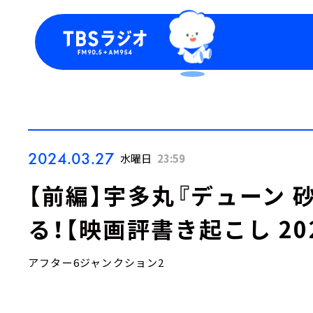
今日の番組表
トピッ
週間番組表
TBS
Podca
お知ら
2024.03.27
水曜日
23:59
【前編】宇多丸『デューン 砂
る！【映画評書き起こし 202
アフター6ジャンクション2