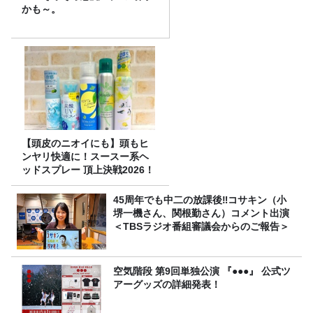
かも～。
【頭皮のニオイにも】頭もヒ
ンヤリ快適に！スースー系ヘ
ッドスプレー 頂上決戦2026！
45周年でも中二の放課後‼コサキン（小
堺一機さん、関根勤さん）コメント出演
＜TBSラジオ番組審議会からのご報告＞
空気階段 第9回単独公演 『●●●』 公式ツ
アーグッズの詳細発表！