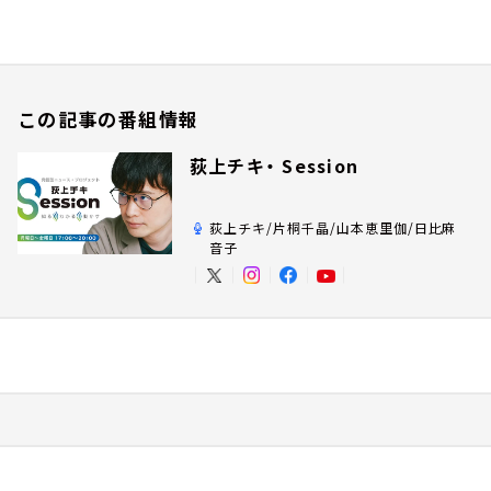
この記事の番組情報
荻上チキ・ Session
荻上チキ/片桐千晶/山本恵里伽/日比麻
音子